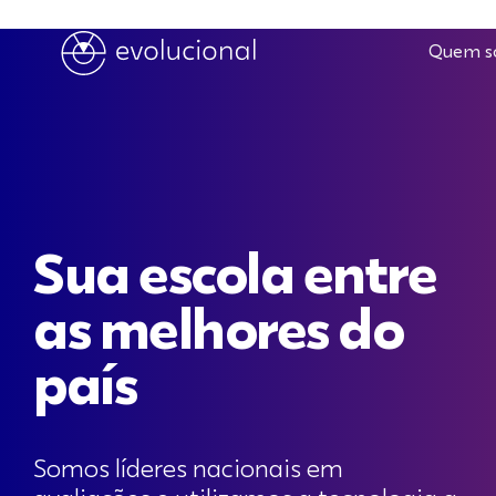
Muitos
entusiastas
Quem s
de
relógios
preferem
os
modelos
mecânicos
Sua escola entre
devido
ao
as melhores do
seu
charme
país
tradicional
e
à
Somos líderes nacionais em
qualidade