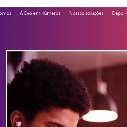
omos
A Evo em números
Nossas soluções
Depoi