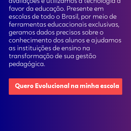
avaliações e utilizamos a tecnologia a
da
favor da educação. Presente em
sua
escolas de todo o Brasil, por meio de
construção
ferramentas educacionais exclusivas,
artesanal.
geramos dados precisos sobre o
As
conhecimento dos alunos e ajudamos
replicas
as instituições de ensino na
de
transformação de sua gestão
relogios
pedagógica.
Rolex
com
movimento
Quero Evolucional na minha escola
automático
oferecem
esta
experiência
mecânica